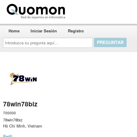
Quomon.es
Home
Iniciar Sesión
Registro
Introduzca
su
pregunta
aquí...
78win78biz
700000
78win78biz
Hồ Chí Minh, Vietnam
Perfil