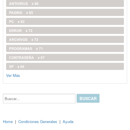
ANTIVIRUS
x 86
PAGINA
x 85
PC
x 82
ERROR
x 72
ARCHIVOS
x 72
PROGRAMAS
x 71
CONTRASEÑA
x 67
XP
x 66
Ver Más
Buscar...
Home
|
Condiciones Generales
|
Ayuda