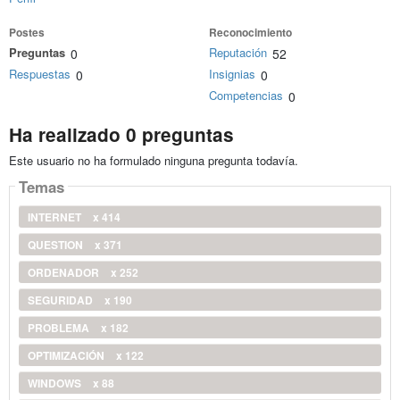
Postes
Reconocimiento
Preguntas
Reputación
0
52
Respuestas
Insignias
0
0
Competencias
0
Ha realizado 0 preguntas
Este usuario no ha formulado ninguna pregunta todavía.
Temas
INTERNET
x 414
QUESTION
x 371
ORDENADOR
x 252
SEGURIDAD
x 190
PROBLEMA
x 182
OPTIMIZACIÓN
x 122
WINDOWS
x 88