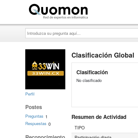
Quomon.es
Introduzca
su
pregunta
aquí...
Clasificación Global
Clasificación
No clasificado
Perfil
Postes
Resumen de Actividad
Preguntas
1
Respuestas
0
TIPO
Reconocimiento
Participación diaria