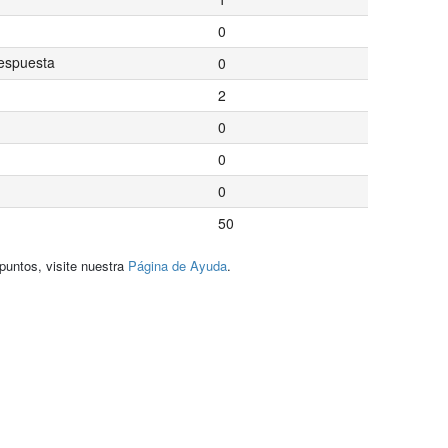
0
espuesta
0
2
0
0
0
50
puntos, visite nuestra
Página de Ayuda
.