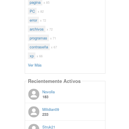
pagina
x 85
PC
x 82
error
x 72
archivos
x 72
programas
x 71
contraseña
x 67
xp
x 66
Ver Más
Recientemente Activos
Novolla
183
Milidian09
233
Struk21