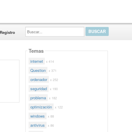
Buscar...
Registro
Temas
internet
x 414
Question
x 371
ordenador
x 252
seguridad
x 190
problema
x 182
optimización
x 122
windows
x 88
antivirus
x 86