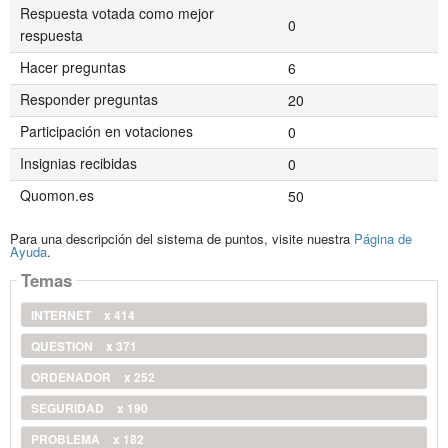
Respuesta votada como mejor
0
respuesta
Hacer preguntas
6
Responder preguntas
20
Participación en votaciones
0
Insignias recibidas
0
Quomon.es
50
Para una descripción del sistema de puntos, visite nuestra
Página de
Ayuda
.
Temas
INTERNET
x 414
QUESTION
x 371
ORDENADOR
x 252
SEGURIDAD
x 190
PROBLEMA
x 182