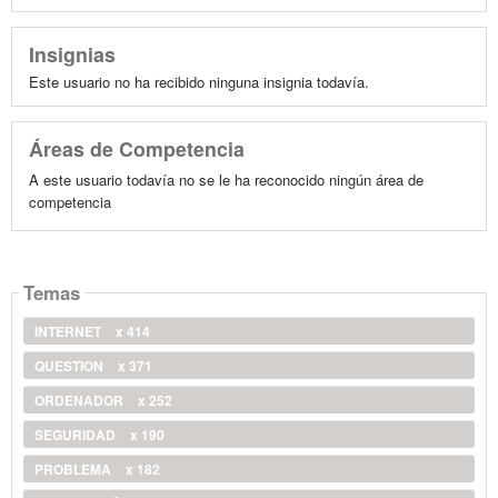
Insignias
Este usuario no ha recibido ninguna insignia todavía.
Áreas de Competencia
A este usuario todavía no se le ha reconocido ningún área de
competencia
Temas
INTERNET
x 414
QUESTION
x 371
ORDENADOR
x 252
SEGURIDAD
x 190
PROBLEMA
x 182