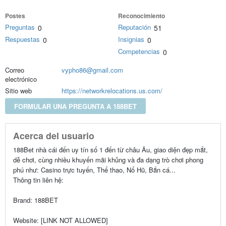
Postes
Reconocimiento
Preguntas
Reputación
0
51
Respuestas
Insignias
0
0
Competencias
0
Correo
vypho86@gmail.com
electrónico
Sitio web
https://networkrelocations.us.com/
FORMULAR UNA PREGUNTA A 188BET
Acerca del usuario
188Bet nhà cái đến uy tín số 1 đến từ châu Âu, giao diện đẹp mắt,
dễ chơi, cùng nhiều khuyến mãi khủng và đa dạng trò chơi phong
phú như: Casino trực tuyến, Thể thao, Nổ Hũ, Bắn cá...
Thông tin liên hệ:
Brand: 188BET
Website: [LINK NOT ALLOWED]