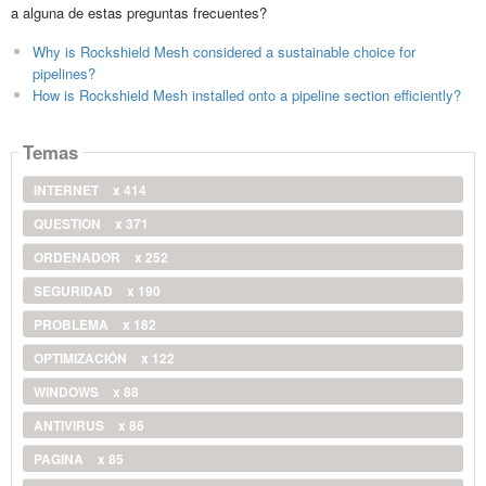
a alguna de estas preguntas frecuentes?
Why is Rockshield Mesh considered a sustainable choice for
pipelines?
How is Rockshield Mesh installed onto a pipeline section efficiently?
Temas
INTERNET
x 414
QUESTION
x 371
ORDENADOR
x 252
SEGURIDAD
x 190
PROBLEMA
x 182
OPTIMIZACIÓN
x 122
WINDOWS
x 88
ANTIVIRUS
x 86
PAGINA
x 85