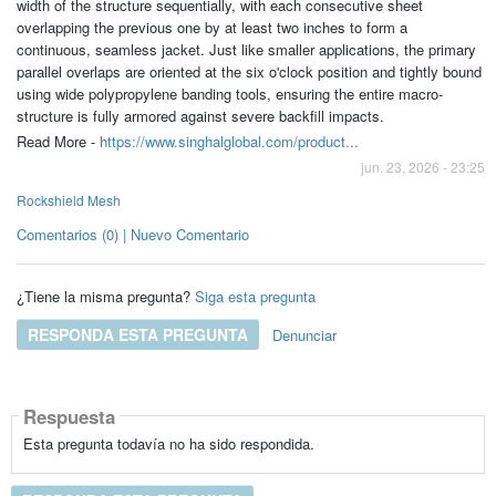
width of the structure sequentially, with each consecutive sheet
overlapping the previous one by at least two inches to form a
continuous, seamless jacket. Just like smaller applications, the primary
parallel overlaps are oriented at the six o'clock position and tightly bound
using wide polypropylene banding tools, ensuring the entire macro-
structure is fully armored against severe backfill impacts.
Read More -
https://www.singhalglobal.com/product...
jun. 23, 2026 - 23:25
Rockshield Mesh
Comentarios (0) | Nuevo Comentario
¿Tiene la misma pregunta?
Siga esta pregunta
RESPONDA ESTA PREGUNTA
Denunciar
Respuesta
Esta pregunta todavía no ha sido respondida.