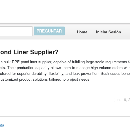
Home
Iniciar Sesión
ond Liner Supplier?
le bulk RPE pond liner supplier, capable of fulfilling large-scale requirements f
jects. Their production capacity allows them to manage high-volume orders wit
ured for superior durability, flexibility, and leak prevention. Businesses bene
customized product solutions tailored to project needs.
jun. 16, 
nta