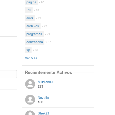
pagina
x 85
PC
x 82
error
x 72
archivos
x 72
programas
x 71
contraseña
x 67
xp
x 66
Ver Más
Recientemente Activos
Milidian09
233
Novolla
183
Struk21