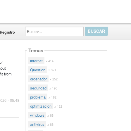
Buscar...
Registro
Temas
internet
x 414
or
hout
Question
x 371
fit from
ordenador
x 252
seguridad
x 190
problema
x 182
2026 - 05:48
optimización
x 122
windows
x 88
antivirus
x 86