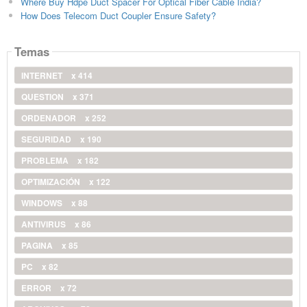
Where Buy Hdpe Duct Spacer For Optical Fiber Cable India?
How Does Telecom Duct Coupler Ensure Safety?
Temas
INTERNET
x 414
QUESTION
x 371
ORDENADOR
x 252
SEGURIDAD
x 190
PROBLEMA
x 182
OPTIMIZACIÓN
x 122
WINDOWS
x 88
ANTIVIRUS
x 86
PAGINA
x 85
PC
x 82
ERROR
x 72