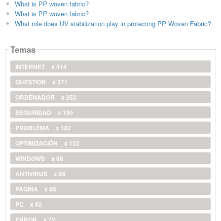
What is PP woven fabric?
What is PP woven fabric?
What role does UV stabilization play in protecting PP Woven Fabric?
Temas
INTERNET
x 414
QUESTION
x 371
ORDENADOR
x 252
SEGURIDAD
x 190
PROBLEMA
x 182
OPTIMIZACIÓN
x 122
WINDOWS
x 88
ANTIVIRUS
x 86
PAGINA
x 85
PC
x 82
ERROR
x 72