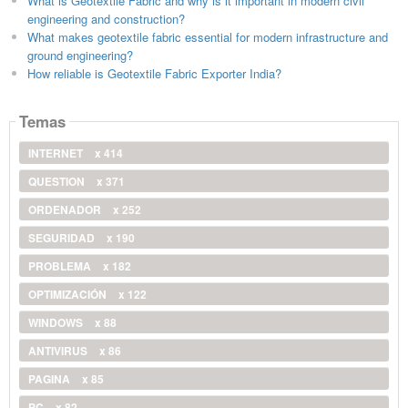
What is Geotextile Fabric and why is it important in modern civil
engineering and construction?
What makes geotextile fabric essential for modern infrastructure and
ground engineering?
How reliable is Geotextile Fabric Exporter India?
Temas
INTERNET
x 414
QUESTION
x 371
ORDENADOR
x 252
SEGURIDAD
x 190
PROBLEMA
x 182
OPTIMIZACIÓN
x 122
WINDOWS
x 88
ANTIVIRUS
x 86
PAGINA
x 85
PC
x 82