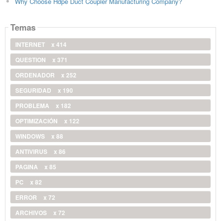
Why Choose Hdpe Duct Coupler Manufacturing Company?
Temas
INTERNET
x 414
QUESTION
x 371
ORDENADOR
x 252
SEGURIDAD
x 190
PROBLEMA
x 182
OPTIMIZACIÓN
x 122
WINDOWS
x 88
ANTIVIRUS
x 86
PAGINA
x 85
PC
x 82
ERROR
x 72
ARCHIVOS
x 72