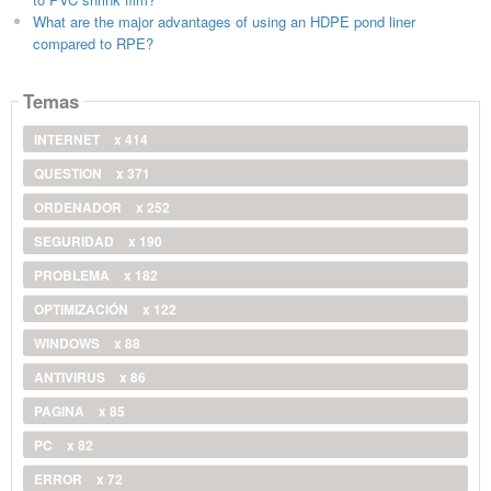
What are the major advantages of using an HDPE pond liner
compared to RPE?
Temas
INTERNET
x 414
QUESTION
x 371
ORDENADOR
x 252
SEGURIDAD
x 190
PROBLEMA
x 182
OPTIMIZACIÓN
x 122
WINDOWS
x 88
ANTIVIRUS
x 86
PAGINA
x 85
PC
x 82
ERROR
x 72