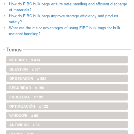
How do FIBC bulk bags ensure safe handling and efficient discharge
of materials?
How do FIBC bulk bags improve storage efficiency and product
safety?
What are the major advantages of using FIBC bulk bags for bulk
material handling?
Temas
INTERNET
x 414
QUESTION
x 371
ORDENADOR
x 252
SEGURIDAD
x 190
PROBLEMA
x 182
OPTIMIZACIÓN
x 122
WINDOWS
x 88
ANTIVIRUS
x 86
PAGINA
x 85