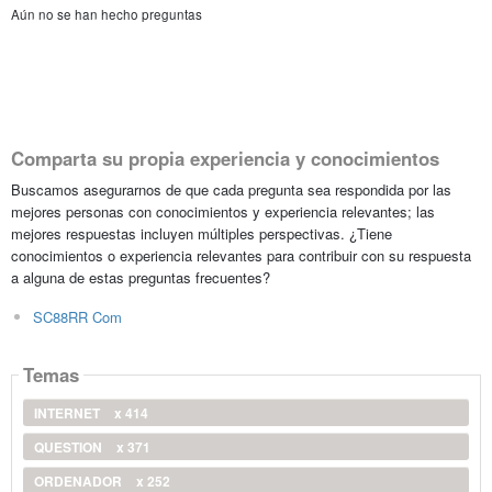
Aún no se han hecho preguntas
Comparta su propia experiencia y conocimientos
Buscamos asegurarnos de que cada pregunta sea respondida por las
mejores personas con conocimientos y experiencia relevantes; las
mejores respuestas incluyen múltiples perspectivas. ¿Tiene
conocimientos o experiencia relevantes para contribuir con su respuesta
a alguna de estas preguntas frecuentes?
SC88RR Com
Temas
INTERNET
x 414
QUESTION
x 371
ORDENADOR
x 252