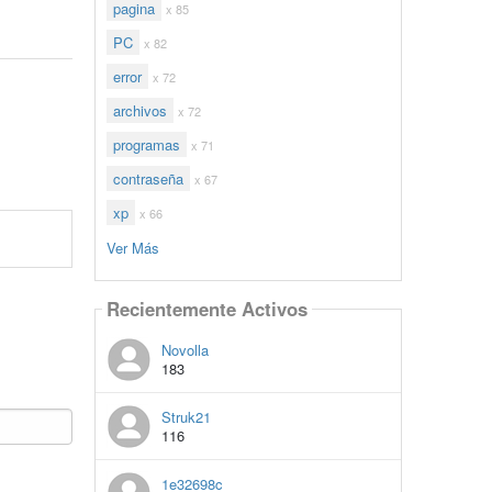
pagina
x 85
PC
x 82
error
x 72
archivos
x 72
programas
x 71
contraseña
x 67
xp
x 66
Ver Más
Recientemente Activos
Novolla
183
Struk21
116
1e32698c