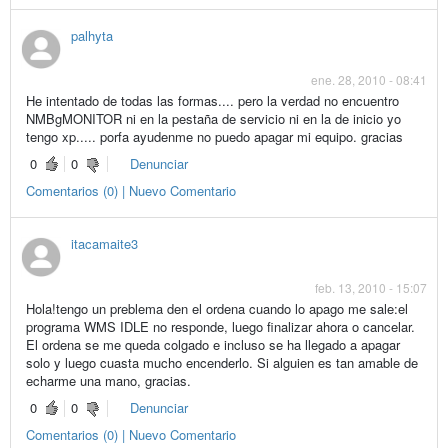
palhyta
ene. 28, 2010 - 08:41
He intentado de todas las formas.... pero la verdad no encuentro
NMBgMONITOR ni en la pestaña de servicio ni en la de inicio yo
tengo xp..... porfa ayudenme no puedo apagar mi equipo. gracias
0
0
Denunciar
Comentarios (0) | Nuevo Comentario
itacamaite3
feb. 13, 2010 - 15:07
Hola!tengo un preblema den el ordena cuando lo apago me sale:el
programa WMS IDLE no responde, luego finalizar ahora o cancelar.
El ordena se me queda colgado e incluso se ha llegado a apagar
solo y luego cuasta mucho encenderlo. Si alguien es tan amable de
echarme una mano, gracias.
0
0
Denunciar
Comentarios (0) | Nuevo Comentario