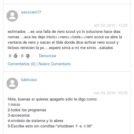
sexxcam77
abr. 02, 2010 - 12:25
estimados ...es una falla de nero scout yo lo solucione hace dias
nomas ...aca les dejo inicio>>nero>>tools>>nero scout se abre la
ventana de nero y sacan el tilde donde dice activar nero scout y
listooo reinicien la pc....espero sirva a mi me sirvio ..saludos
0
0
Denunciar
Comentarios (0) | Nuevo Comentario
lubricoso
nov. 04, 2010 - 03:35
Hola, buenas si quieres apagarlo sólo te digo como:
1-inicio
2-todos los programas
3-accesorios
4-símbolo de sistema y lo abres
5-Escribe esto sin comillas-"shutdown -f -s -t 00"