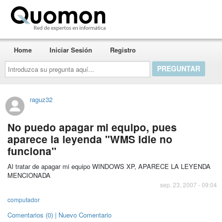
Quomon.es
Home
Iniciar Sesión
Registro
Introduzca
su
pregunta
aquí...
raguz32
No puedo apagar mi equipo, pues
aparece la leyenda "WMS Idle no
funciona"
Al tratar de apagar mi equipo WINDOWS XP, APARECE LA LEYENDA
MENCIONADA
sep. 23, 2007 - 09:04
computador
Comentarios (0) | Nuevo Comentario