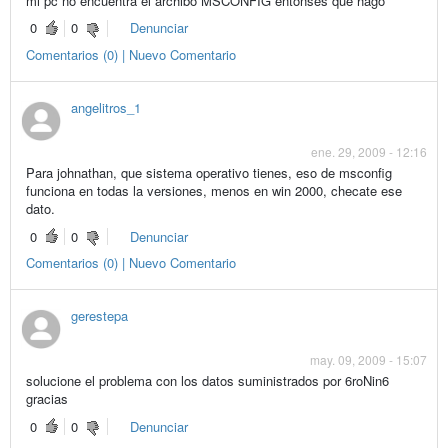
mi pc no encuentra el archibo MSCONFIG entonses que hago
0
0
Denunciar
Comentarios (0) | Nuevo Comentario
angelitros_1
ene. 29, 2009 - 12:16
Para johnathan, que sistema operativo tienes, eso de msconfig
funciona en todas la versiones, menos en win 2000, checate ese
dato.
0
0
Denunciar
Comentarios (0) | Nuevo Comentario
gerestepa
may. 09, 2009 - 15:07
solucione el problema con los datos suministrados por 6roNin6
gracias
0
0
Denunciar