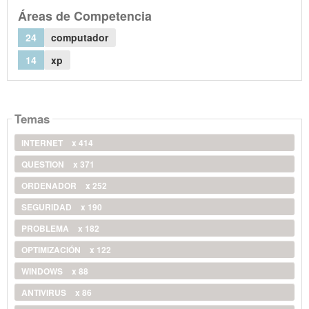
Áreas de Competencia
24
computador
14
xp
Temas
INTERNET
x 414
QUESTION
x 371
ORDENADOR
x 252
SEGURIDAD
x 190
PROBLEMA
x 182
OPTIMIZACIÓN
x 122
WINDOWS
x 88
ANTIVIRUS
x 86