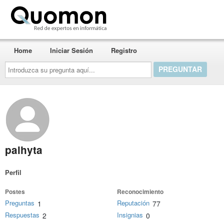
Quomon.es
Home
Iniciar Sesión
Registro
Introduzca
su
pregunta
aquí...
palhyta
Perfil
Postes
Reconocimiento
Preguntas
Reputación
1
77
Respuestas
Insignias
2
0