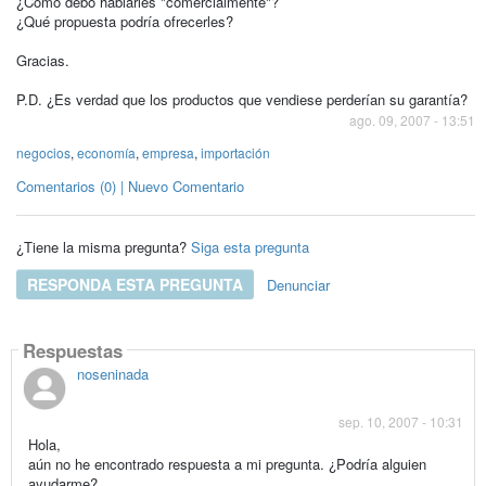
¿Cómo debo hablarles "comercialmente"?
¿Qué propuesta podría ofrecerles?
Gracias.
P.D. ¿Es verdad que los productos que vendiese perderían su garantía?
ago. 09, 2007 - 13:51
negocios
,
economía
,
empresa
,
importación
Comentarios (0) | Nuevo Comentario
¿Tiene la misma pregunta?
Siga esta pregunta
RESPONDA ESTA PREGUNTA
Denunciar
Respuestas
noseninada
sep. 10, 2007 - 10:31
Hola,
aún no he encontrado respuesta a mi pregunta. ¿Podría alguien
ayudarme?