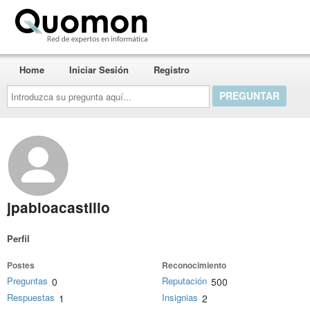
Quomon.es
Home
Iniciar Sesión
Registro
Introduzca
su
pregunta
aquí...
jpabloacastillo
Perfil
Postes
Reconocimiento
Preguntas
Reputación
0
500
Respuestas
Insignias
1
2