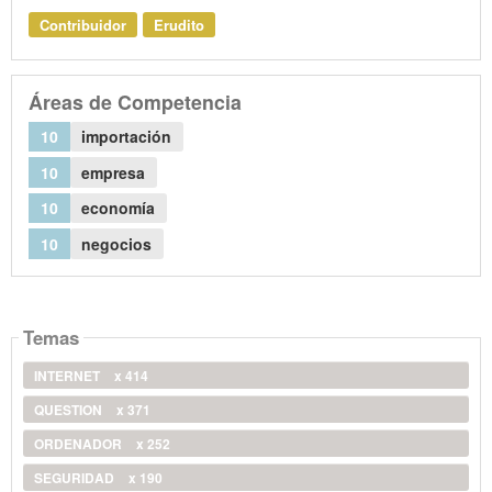
Contribuidor
Erudito
Áreas de Competencia
10
importación
10
empresa
10
economía
10
negocios
Temas
INTERNET
x 414
QUESTION
x 371
ORDENADOR
x 252
SEGURIDAD
x 190