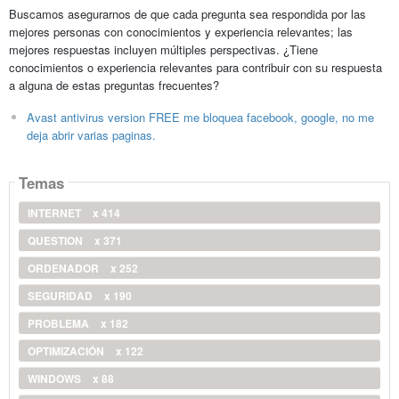
Buscamos asegurarnos de que cada pregunta sea respondida por las
mejores personas con conocimientos y experiencia relevantes; las
mejores respuestas incluyen múltiples perspectivas. ¿Tiene
conocimientos o experiencia relevantes para contribuir con su respuesta
a alguna de estas preguntas frecuentes?
Avast antivirus version FREE me bloquea facebook, google, no me
deja abrir varias paginas.
Temas
INTERNET
x 414
QUESTION
x 371
ORDENADOR
x 252
SEGURIDAD
x 190
PROBLEMA
x 182
OPTIMIZACIÓN
x 122
WINDOWS
x 88