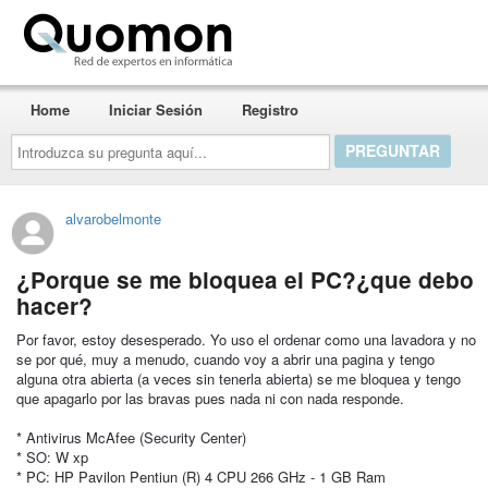
Quomon.es
Home
Iniciar Sesión
Registro
Introduzca
su
pregunta
aquí...
alvarobelmonte
¿Porque se me bloquea el PC?¿que debo
hacer?
Por favor, estoy desesperado. Yo uso el ordenar como una lavadora y no
se por qué, muy a menudo, cuando voy a abrir una pagina y tengo
alguna otra abierta (a veces sin tenerla abierta) se me bloquea y tengo
que apagarlo por las bravas pues nada ni con nada responde.
* Antivirus McAfee (Security Center)
* SO: W xp
* PC: HP Pavilon Pentiun (R) 4 CPU 266 GHz - 1 GB Ram