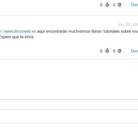
0
0
Den
jun. 25, 20
p://www.librosweb.es
aquí encontrarás muchísimos libros/ tutoriales sobre m
Espero que te sirva.
0
0
Den