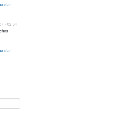
unciar
07 - 02:54
uchos
unciar