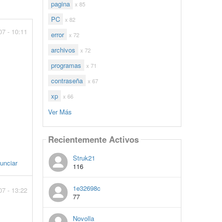
pagina
x 85
PC
x 82
07 - 10:11
error
x 72
archivos
x 72
programas
x 71
contraseña
x 67
xp
x 66
Ver Más
Recientemente Activos
Struk21
unciar
116
1e32698c
07 - 13:22
77
Novolla