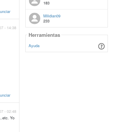
183
unciar
Milidian09
233
07 - 14:38
Herramientas
Ayuda
unciar
07 - 02:48
..etc. Yo