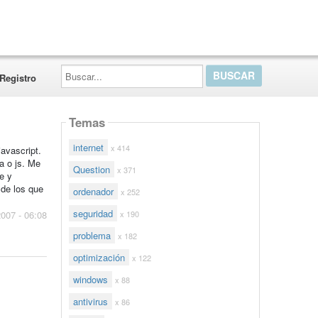
Buscar...
Registro
Temas
internet
x 414
avascript.
a o js. Me
Question
x 371
e y
 de los que
ordenador
x 252
seguridad
x 190
2007 - 06:08
problema
x 182
optimización
x 122
windows
x 88
antivirus
x 86