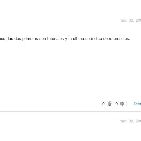
mar. 03, 20
s, las dos primeras son tutoriales y la última un índice de referencies:
0
0
Den
mar. 03, 20