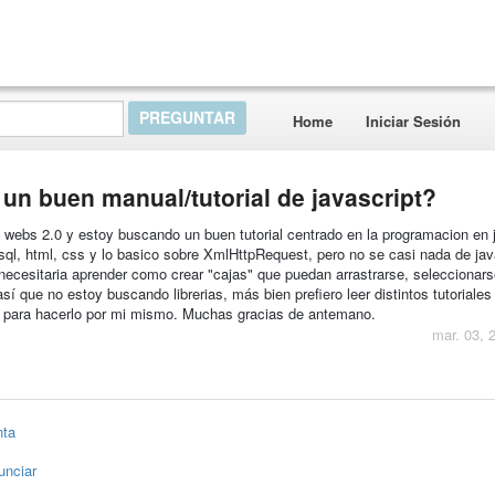
Home
Iniciar Sesión
un buen manual/tutorial de javascript?
 webs 2.0 y estoy buscando un buen tutorial centrado en la programacion en j
ql, html, css y lo basico sobre XmlHttpRequest, pero no se casi nada de jav
y necesitaria aprender como crear "cajas" que puedan arrastrarse, seleccionars
así que no estoy buscando librerias, más bien prefiero leer distintos tutoriales
s para hacerlo por mi mismo. Muchas gracias de antemano.
mar. 03, 
nta
unciar