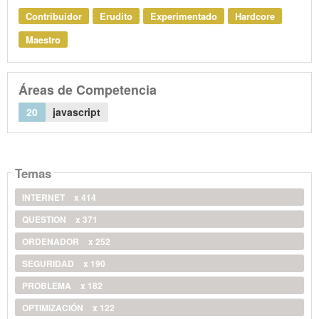
Contribuidor
Erudito
Experimentado
Hardcore
Maestro
Áreas de Competencia
20
javascript
Temas
INTERNET
x 414
QUESTION
x 371
ORDENADOR
x 252
SEGURIDAD
x 190
PROBLEMA
x 182
OPTIMIZACIÓN
x 122