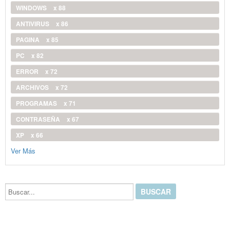
WINDOWS
x 88
ANTIVIRUS
x 86
PAGINA
x 85
PC
x 82
ERROR
x 72
ARCHIVOS
x 72
PROGRAMAS
x 71
CONTRASEÑA
x 67
XP
x 66
Ver Más
Buscar...