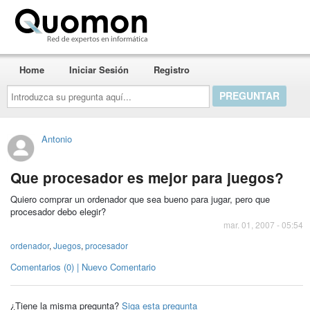
Quomon.es
Home
Iniciar Sesión
Registro
Introduzca
su
pregunta
aquí...
Antonio
Que procesador es mejor para juegos?
Quiero comprar un ordenador que sea bueno para jugar, pero que
procesador debo elegir?
mar. 01, 2007 - 05:54
ordenador
,
Juegos
,
procesador
Comentarios (0) | Nuevo Comentario
¿Tiene la misma pregunta?
Siga esta pregunta