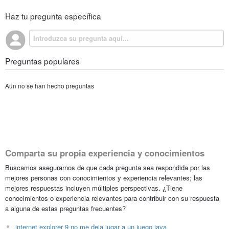
Haz tu pregunta específica
Preguntas populares
Aún no se han hecho preguntas
Comparta su propia experiencia y conocimientos
Buscamos asegurarnos de que cada pregunta sea respondida por las
mejores personas con conocimientos y experiencia relevantes; las
mejores respuestas incluyen múltiples perspectivas. ¿Tiene
conocimientos o experiencia relevantes para contribuir con su respuesta
a alguna de estas preguntas frecuentes?
internet explorer 9 no me deja jugar a un juego java