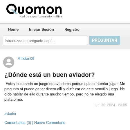
Quomon.es
Home
Iniciar Sesión
Registro
Introduzca
su
pregunta
aquí...
Milidian09
¿Dónde está un buen aviador?
¡Estoy buscando un juego de aviadores porque quiero intentar jugar! Me
pregunto si puedo ganar dinero allí y disfrutar de este sencillo juego. He
oído hablar de ello durante mucho tiempo, pero no he elegido una
plataforma.
jun. 30, 2024 - 23:05
aviador
Comentarios (0) | Nuevo Comentario