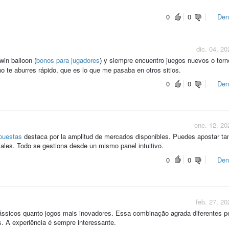
0
0
Den
dic. 04, 20
in balloon (
bonos para jugadores
y siempre encuentro juegos nuevos o tor
)
o te aburres rápido, que es lo que me pasaba en otros sitios.
0
0
Den
ene. 12, 20
puestas
destaca por la amplitud de mercados disponibles. Puedes apostar ta
les. Todo se gestiona desde un mismo panel intuitivo.
0
0
Den
feb. 27, 20
lássicos quanto jogos mais inovadores. Essa combinação agrada diferentes pe
s. A experiência é sempre interessante.