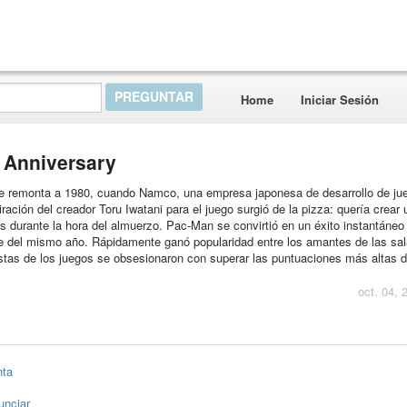
Home
Iniciar Sesión
 Anniversary
 remonta a 1980, cuando Namco, una empresa japonesa de desarrollo de jue
ración del creador Toru Iwatani para el juego surgió de la pizza: quería crear 
s durante la hora del almuerzo. Pac-Man se convirtió en un éxito instantáne
e del mismo año. Rápidamente ganó popularidad entre los amantes de las sa
tas de los juegos se obsesionaron con superar las puntuaciones más altas d
oct. 04, 
nta
unciar