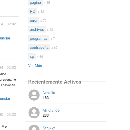
pagina
x 85
PC
x 82
error
x 72
24 - 02:02
archivos
x 72
unciar
programas
x 71
contraseña
x 67
xp
x 66
Ver Más
24 - 02:03
ndido
mpresionante
Recientemente Activos
e apasionan
Novolla
183
unciar
Milidian09
25 - 02:33
233
o. Me
Struk21