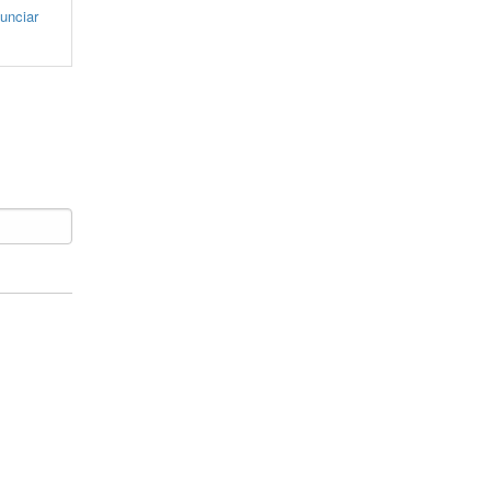
unciar