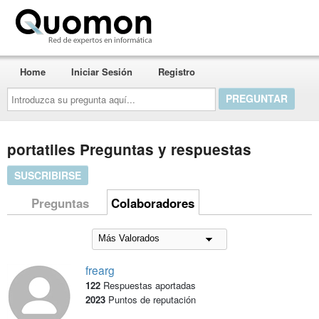
Quomon.es
Home
Iniciar Sesión
Registro
Introduzca
su
pregunta
aquí...
portatiles Preguntas y respuestas
SUSCRIBIRSE
Preguntas
Colaboradores
frearg
122
Respuestas aportadas
2023
Puntos de reputación