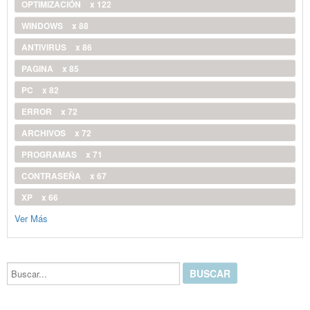
OPTIMIZACIÓN
x 122
WINDOWS
x 88
ANTIVIRUS
x 86
PAGINA
x 85
PC
x 82
ERROR
x 72
ARCHIVOS
x 72
PROGRAMAS
x 71
CONTRASEÑA
x 67
XP
x 66
Ver Más
Buscar...