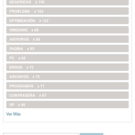
SEGURIDAD
x 190
PROBLEMA
x 182
OPTIMIZACIÓN
x 122
WINDOWS
x 88
ANTIVIRUS
x 86
PAGINA
x 85
PC
x 82
ERROR
x 72
ARCHIVOS
x 72
PROGRAMAS
x 71
CONTRASEÑA
x 67
XP
x 66
Ver Más
Buscar...