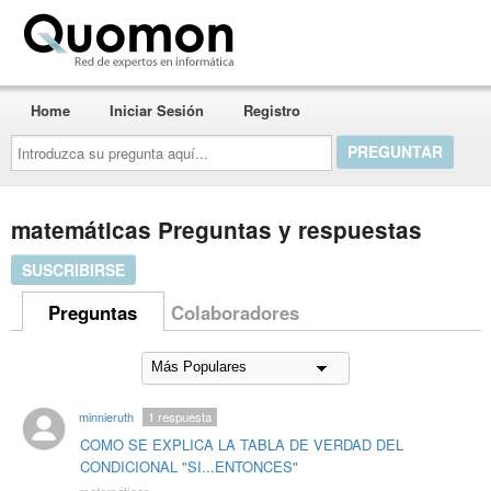
Quomon.es
Home
Iniciar Sesión
Registro
Introduzca
su
pregunta
aquí...
matemáticas Preguntas y respuestas
SUSCRIBIRSE
Preguntas
Colaboradores
minnieruth
1
respuesta
COMO SE EXPLICA LA TABLA DE VERDAD DEL
CONDICIONAL "SI...ENTONCES"
matemáticas