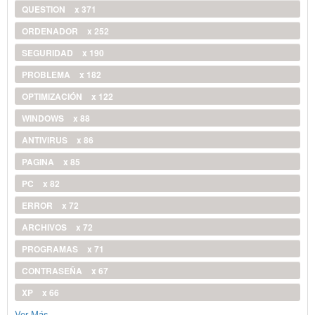
QUESTION
x 371
ORDENADOR
x 252
SEGURIDAD
x 190
PROBLEMA
x 182
OPTIMIZACIÓN
x 122
WINDOWS
x 88
ANTIVIRUS
x 86
PAGINA
x 85
PC
x 82
ERROR
x 72
ARCHIVOS
x 72
PROGRAMAS
x 71
CONTRASEÑA
x 67
XP
x 66
Ver Más