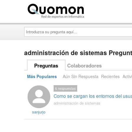
Quomon.es
Introduzca
su
pregunta
aquí...
administración de sistemas Pregun
Preguntas
Colaboradores
Más Populares
Aún Sin Respuesta
Recientes
Activ
5
respuestas
Como se cargan los entornos del usua
administración de sistemas
sanjurjo