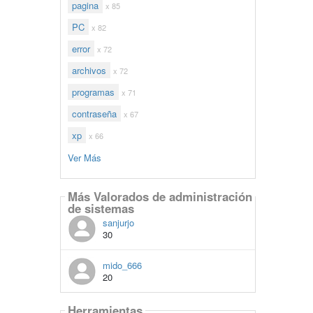
pagina
x 85
PC
x 82
error
x 72
archivos
x 72
programas
x 71
contraseña
x 67
xp
x 66
Ver Más
Más Valorados de administración
de sistemas
sanjurjo
30
mido_666
20
Herramientas