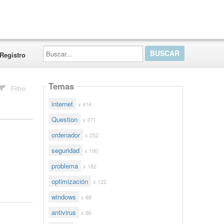
Buscar...
Registro
Temas
Filtro
internet
x 414
Question
x 371
ordenador
x 252
seguridad
x 190
problema
x 182
optimización
x 122
windows
x 88
antivirus
x 86