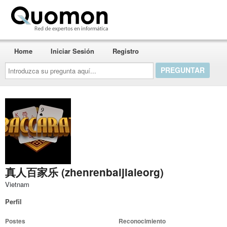
Quomon.es
Home
Iniciar Sesión
Registro
Introduzca
su
pregunta
aquí...
真人百家乐 (zhenrenbaijialeorg)
Vietnam
Perfil
Postes
Reconocimiento