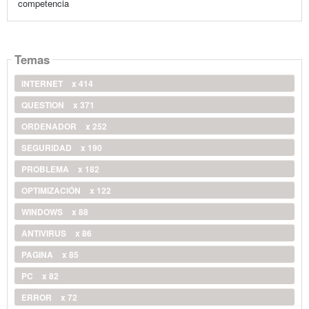
competencia
Temas
INTERNET
x 414
QUESTION
x 371
ORDENADOR
x 252
SEGURIDAD
x 190
PROBLEMA
x 182
OPTIMIZACIÓN
x 122
WINDOWS
x 88
ANTIVIRUS
x 86
PAGINA
x 85
PC
x 82
ERROR
x 72