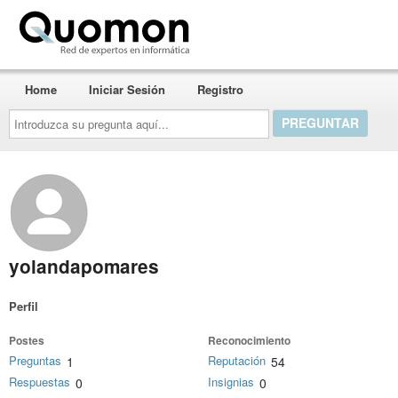
Quomon.es
Home
Iniciar Sesión
Registro
Introduzca
su
pregunta
aquí...
yolandapomares
Perfil
Postes
Reconocimiento
Preguntas
Reputación
1
54
Respuestas
Insignias
0
0