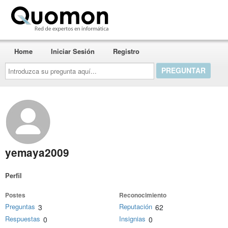
Quomon.es
Home
Iniciar Sesión
Registro
Introduzca
su
pregunta
aquí...
yemaya2009
Perfil
Postes
Reconocimiento
Preguntas
Reputación
3
62
Respuestas
Insignias
0
0