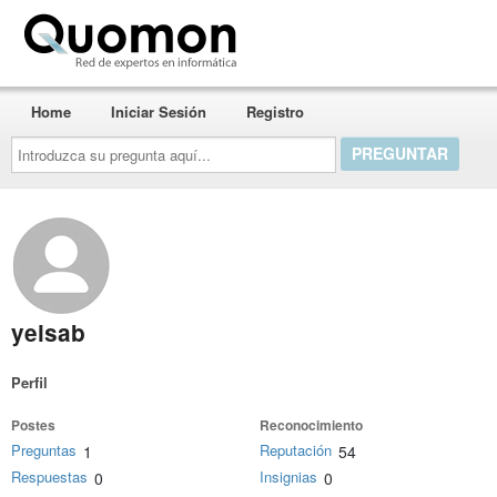
Quomon.es
Home
Iniciar Sesión
Registro
Introduzca
su
pregunta
aquí...
yeisab
Perfil
Postes
Reconocimiento
Preguntas
Reputación
1
54
Respuestas
Insignias
0
0