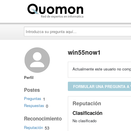
Quomon.es
Introduzca
su
pregunta
aquí...
win55now1
Actualmente este usuario no compa
Perfil
FORMULAR UNA PREGUNTA A
Postes
Preguntas
1
Reputación
Respuestas
0
Clasificación
Reconocimiento
No clasificado
Reputación
53