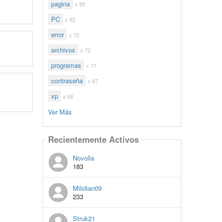
pagina
x 85
PC
x 82
error
x 72
archivos
x 72
programas
x 71
contraseña
x 67
xp
x 66
Ver Más
Recientemente Activos
Novolla
183
Milidian09
233
Struk21