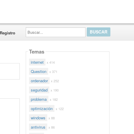
Buscar...
Registro
Temas
internet
x 414
Question
x 371
ordenador
x 252
seguridad
x 190
problema
x 182
optimización
x 122
windows
x 88
antivirus
x 86