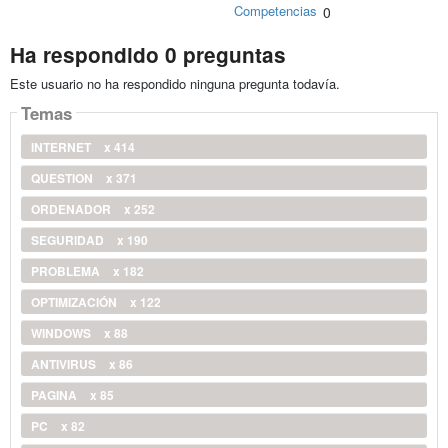
Competencias
0
Ha respondido 0 preguntas
Este usuario no ha respondido ninguna pregunta todavía.
Temas
INTERNET
x 414
QUESTION
x 371
ORDENADOR
x 252
SEGURIDAD
x 190
PROBLEMA
x 182
OPTIMIZACIÓN
x 122
WINDOWS
x 88
ANTIVIRUS
x 86
PAGINA
x 85
PC
x 82