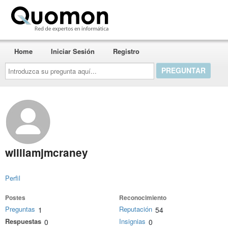
Quomon.es
Home
Iniciar Sesión
Registro
Introduzca
su
pregunta
aquí...
williamjmcraney
Perfil
Postes
Reconocimiento
Preguntas
Reputación
1
54
Respuestas
Insignias
0
0