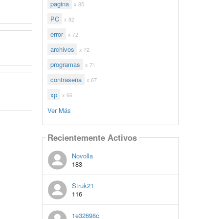
pagina
x 85
PC
x 82
error
x 72
archivos
x 72
programas
x 71
contraseña
x 67
xp
x 66
Ver Más
Recientemente Activos
Novolla
183
Struk21
116
1e32698c