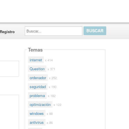
Buscar...
Registro
Temas
internet
x 414
Question
x 371
ordenador
x 252
seguridad
x 190
problema
x 182
optimización
x 122
windows
x 88
antivirus
x 86