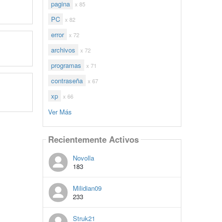
pagina
x 85
PC
x 82
error
x 72
archivos
x 72
programas
x 71
contraseña
x 67
xp
x 66
Ver Más
Recientemente Activos
Novolla
183
Milidian09
233
Struk21