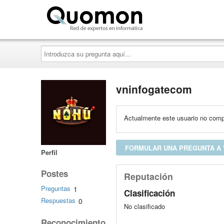
Quomon.es
Introduzca
su
pregunta
aquí...
vninfogatecom
Actualmente este usuario no compa
FORMULAR UNA PREGUNTA A
Perfil
Postes
Reputación
Preguntas
1
Clasificación
Respuestas
0
No clasificado
Reconocimiento