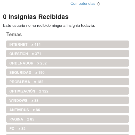
Competencias
0
0 Insignias Recibidas
Este usuario no ha recibido ninguna insignia todavía.
Temas
INTERNET
x 414
QUESTION
x 371
ORDENADOR
x 252
SEGURIDAD
x 190
PROBLEMA
x 182
OPTIMIZACIÓN
x 122
WINDOWS
x 88
ANTIVIRUS
x 86
PAGINA
x 85
PC
x 82