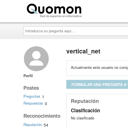
Quomon.es
Introduzca
su
pregunta
aquí...
vertical_net
Actualmente este usuario no compa
Perfil
FORMULAR UNA PREGUNTA A 
Postes
Preguntas
1
Reputación
Respuestas
0
Clasificación
Reconocimiento
No clasificado
Reputación
54