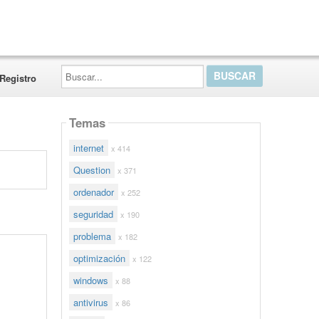
Buscar...
Registro
Temas
internet
x 414
Question
x 371
ordenador
x 252
seguridad
x 190
problema
x 182
optimización
x 122
windows
x 88
antivirus
x 86