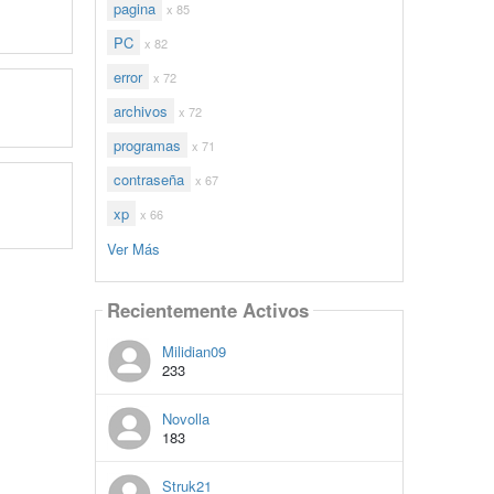
pagina
x 85
PC
x 82
error
x 72
archivos
x 72
programas
x 71
contraseña
x 67
xp
x 66
Ver Más
Recientemente Activos
Milidian09
233
Novolla
183
Struk21