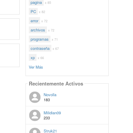
pagina
x 85
PC
x 82
error
x 72
archivos
x 72
programas
x 71
contraseña
x 67
xp
x 66
Ver Más
Recientemente Activos
Novolla
183
Milidian09
233
Struk21