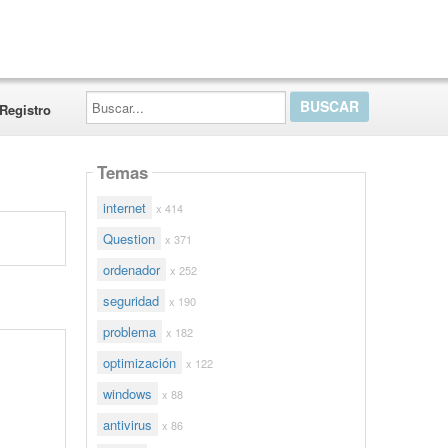
Buscar...
Registro
Temas
internet
x 414
Question
x 371
ordenador
x 252
seguridad
x 190
problema
x 182
optimización
x 122
windows
x 88
antivirus
x 86