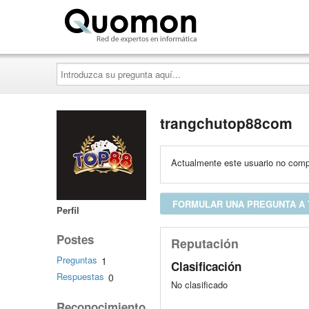
Quomon.es
Introduzca
su
pregunta
aquí...
trangchutop88com
Actualmente este usuario no compa
FORMULAR UNA PREGUNTA A
Perfil
Postes
Reputación
Preguntas
1
Clasificación
Respuestas
0
No clasificado
Reconocimiento