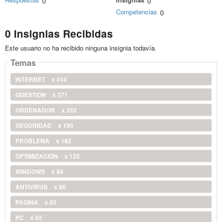
0
0
Competencias
0
0 Insignias Recibidas
Este usuario no ha recibido ninguna insignia todavía.
Temas
INTERNET
x 414
QUESTION
x 371
ORDENADOR
x 252
SEGURIDAD
x 190
PROBLEMA
x 182
OPTIMIZACIÓN
x 122
WINDOWS
x 88
ANTIVIRUS
x 86
PAGINA
x 85
PC
x 82