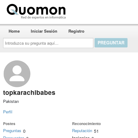
Quomon.es
Home
Iniciar Sesión
Registro
Introduzca
su
pregunta
aquí...
topkarachibabes
Pakistan
Perfil
Postes
Reconocimiento
Preguntas
Reputación
0
51
Respuestas
Insignias