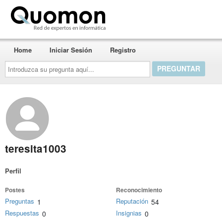
Quomon.es
Home
Iniciar Sesión
Registro
Introduzca
su
pregunta
aquí...
teresita1003
Perfil
Postes
Reconocimiento
Preguntas
Reputación
1
54
Respuestas
Insignias
0
0