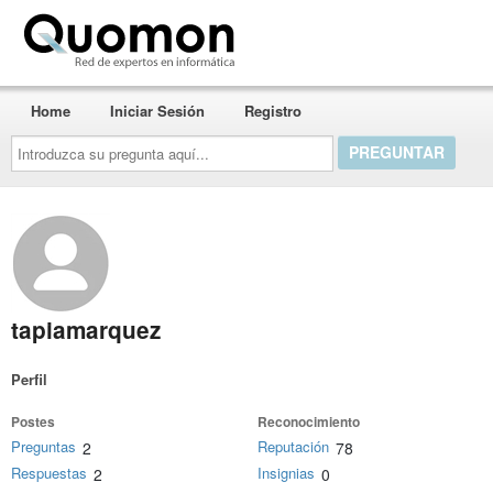
Quomon.es
Home
Iniciar Sesión
Registro
Introduzca
su
pregunta
aquí...
tapiamarquez
Perfil
Postes
Reconocimiento
Preguntas
Reputación
2
78
Respuestas
Insignias
2
0