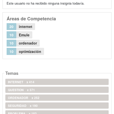
Este usuario no ha recibido ninguna insignia todavía.
Áreas de Competencia
20
internet
10
Emule
10
ordenador
10
optimización
Temas
INTERNET
x 414
QUESTION
x 371
ORDENADOR
x 252
SEGURIDAD
x 190
PROBLEMA
x 182