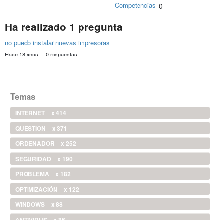
Competencias
0
Ha realizado 1 pregunta
no puedo instalar nuevas impresoras
Hace 18 años | 0 respuestas
Temas
INTERNET
x 414
QUESTION
x 371
ORDENADOR
x 252
SEGURIDAD
x 190
PROBLEMA
x 182
OPTIMIZACIÓN
x 122
WINDOWS
x 88
ANTIVIRUS
x 86