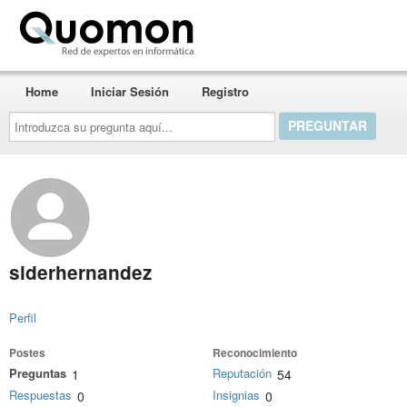
Quomon.es
Home
Iniciar Sesión
Registro
Introduzca
su
pregunta
aquí...
siderhernandez
Perfil
Postes
Reconocimiento
Preguntas
Reputación
1
54
Respuestas
Insignias
0
0