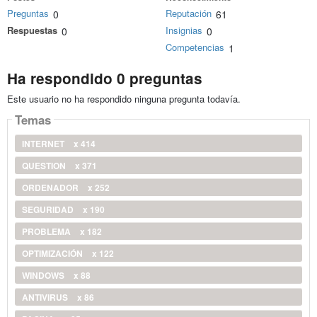
Preguntas
Reputación
0
61
Respuestas
Insignias
0
0
Competencias
1
Ha respondido 0 preguntas
Este usuario no ha respondido ninguna pregunta todavía.
Temas
INTERNET
x 414
QUESTION
x 371
ORDENADOR
x 252
SEGURIDAD
x 190
PROBLEMA
x 182
OPTIMIZACIÓN
x 122
WINDOWS
x 88
ANTIVIRUS
x 86