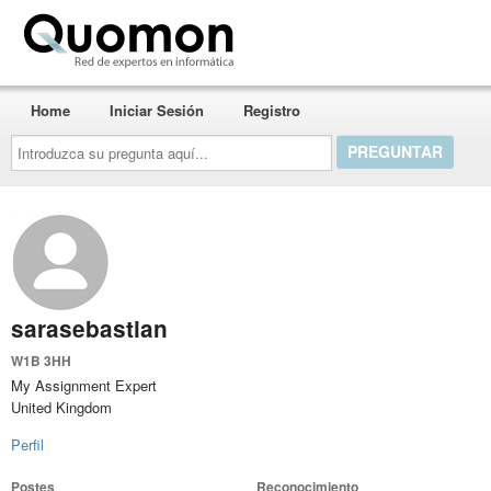
Quomon.es
Home
Iniciar Sesión
Registro
Introduzca
su
pregunta
aquí...
sarasebastian
W1B 3HH
My Assignment Expert
United Kingdom
Perfil
Postes
Reconocimiento