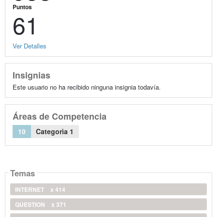
Puntos
61
Ver Detalles
Insignias
Este usuario no ha recibido ninguna insignia todavía.
Áreas de Competencia
10
Categorìa 1
Temas
INTERNET
x 414
QUESTION
x 371