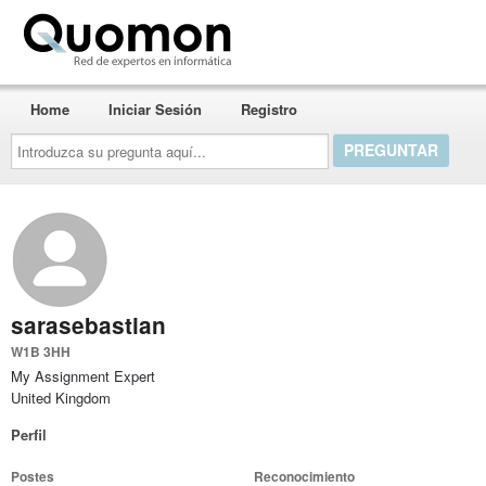
Quomon.es
Home
Iniciar Sesión
Registro
Introduzca
su
pregunta
aquí...
sarasebastian
W1B 3HH
My Assignment Expert
United Kingdom
Perfil
Postes
Reconocimiento