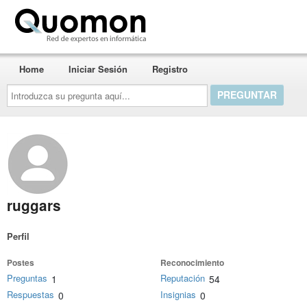
Quomon.es
Home
Iniciar Sesión
Registro
Introduzca
su
pregunta
aquí...
ruggars
Perfil
Postes
Reconocimiento
Preguntas
Reputación
1
54
Respuestas
Insignias
0
0