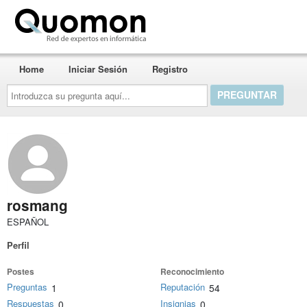
Quomon.es
Home
Iniciar Sesión
Registro
Introduzca
su
pregunta
aquí...
rosmang
ESPAÑOL
Perfil
Postes
Reconocimiento
Preguntas
Reputación
1
54
Respuestas
Insignias
0
0