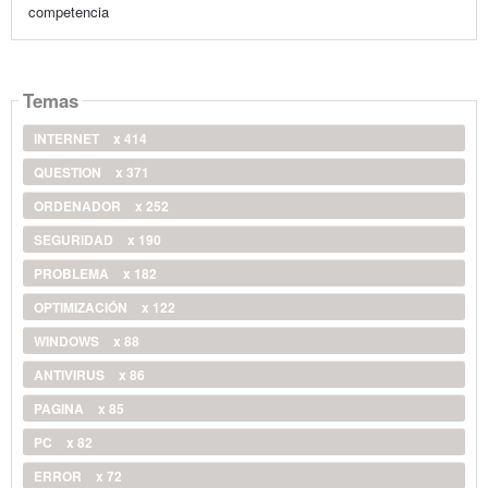
competencia
Temas
INTERNET
x 414
QUESTION
x 371
ORDENADOR
x 252
SEGURIDAD
x 190
PROBLEMA
x 182
OPTIMIZACIÓN
x 122
WINDOWS
x 88
ANTIVIRUS
x 86
PAGINA
x 85
PC
x 82
ERROR
x 72