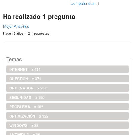
Competencias
1
Ha realizado 1 pregunta
Mejor Antivirus
Hace 18 años | 24 respuestas
Temas
INTERNET
x 414
QUESTION
x 371
ORDENADOR
x 252
SEGURIDAD
x 190
PROBLEMA
x 182
OPTIMIZACIÓN
x 122
WINDOWS
x 88
ANTIVIRUS
x 86