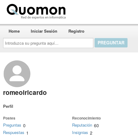
Quomon.es
Home
Iniciar Sesión
Registro
Introduzca
su
pregunta
aquí...
romeolricardo
Perfil
Postes
Reconocimiento
Preguntas
Reputación
0
60
Respuestas
Insignias
1
2