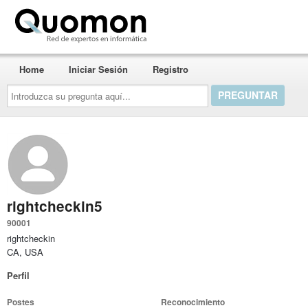
Quomon.es
Home
Iniciar Sesión
Registro
Introduzca
su
pregunta
aquí...
rightcheckin5
90001
rightcheckin
CA, USA
Perfil
Postes
Reconocimiento