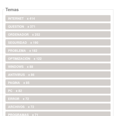
Temas
INTERNET
x 414
QUESTION
x 371
ORDENADOR
x 252
SEGURIDAD
x 190
PROBLEMA
x 182
OPTIMIZACIÓN
x 122
WINDOWS
x 88
ANTIVIRUS
x 86
PAGINA
x 85
PC
x 82
ERROR
x 72
ARCHIVOS
x 72
PROGRAMAS
x 71